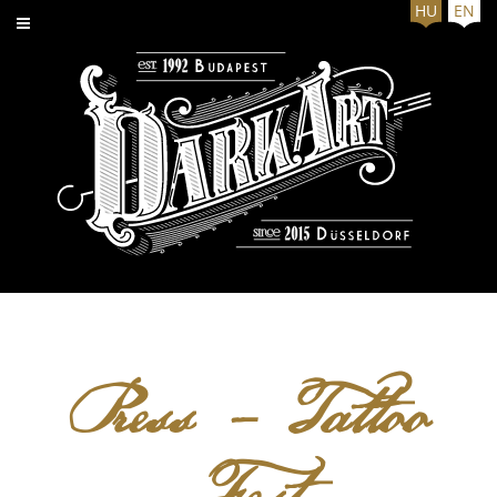
HU
EN
Press - Tattoo
Fest